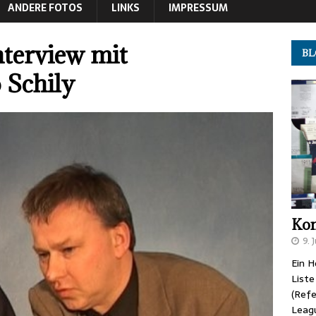
ANDERE FOTOS
LINKS
IMPRESSUM
nterview mit
B
 Schily
Kon
9. 
Ein H
Liste
(Refe
Leag