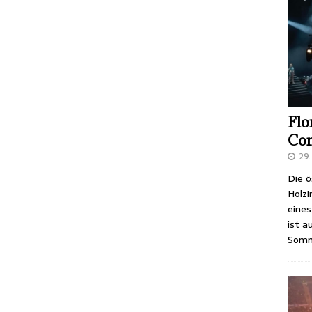
Flo
Co
29
Die ö
Holzi
eines
ist a
Somm