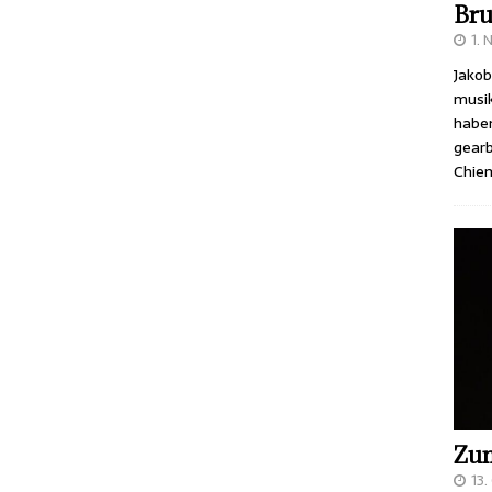
Bru
1.
Jakob
musik
haben
gearb
Chie
Zum
13.