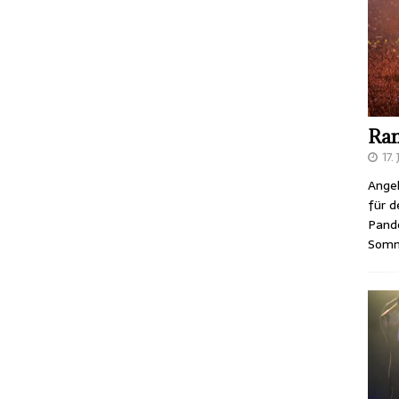
Ram
17.
Angek
für d
Pande
Som