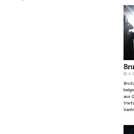
Bru
4.
Brutu
belgi
aus G
Stefa
Vanh