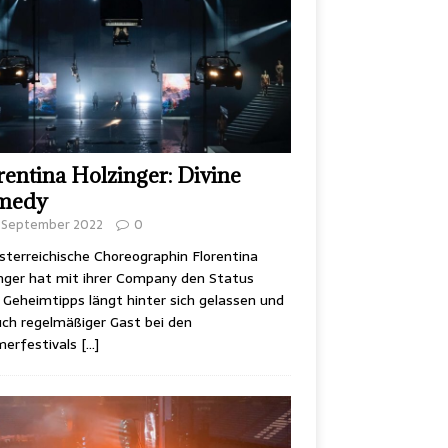
rentina Holzinger: Divine
medy
. September 2022
0
sterreichische Choreographin Florentina
nger hat mit ihrer Company den Status
 Geheimtipps längt hinter sich gelassen und
uch regelmäßiger Gast bei den
erfestivals
[…]