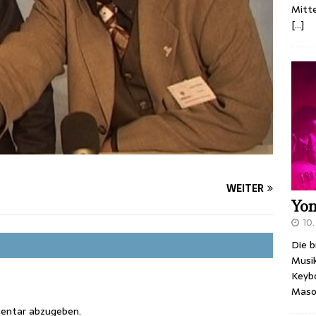
Mitt
[…]
WEITER
Yo
10
Die b
Musik
Keybo
Mason
entar abzugeben.