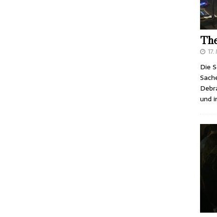
The
17.
Die S
Sache
Debra
und 