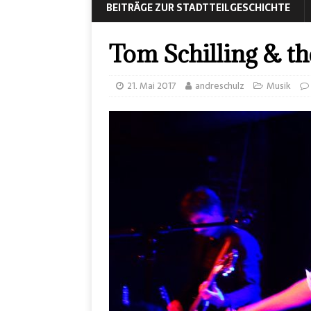
BEITRÄGE ZUR STADTTEILGESCHICHTE
Tom Schilling & th
21. Mai 2017
andreschulz
Musik