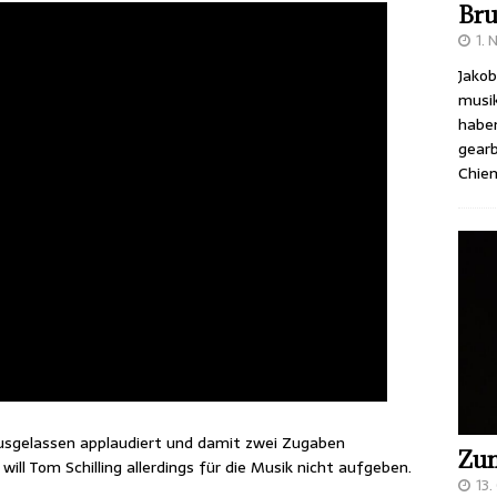
Bru
1.
Jakob
musik
haben
gearb
Chie
sgelassen applaudiert und damit zwei Zugaben
Zum
 will Tom Schilling allerdings für die Musik nicht aufgeben.
13.