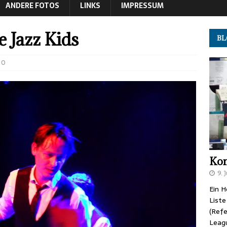
ANDERE FOTOS
LINKS
IMPRESSUM
e Jazz Kids
B
0
Kon
9. 
Ein H
Liste
(Refe
Leag