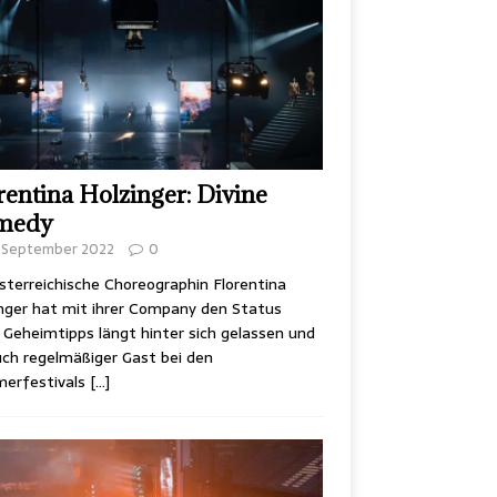
rentina Holzinger: Divine
medy
. September 2022
0
sterreichische Choreographin Florentina
nger hat mit ihrer Company den Status
 Geheimtipps längt hinter sich gelassen und
uch regelmäßiger Gast bei den
erfestivals
[…]