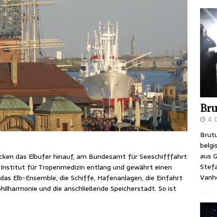
Bru
4.
Brutu
belgi
aus G
ken das Elbufer hinauf, am Bundesamt für Seeschifffahrt
Stefa
nstitut für Tropenmedizin entlang und gewährt einen
Vanh
 das Elb-Ensemble, die Schiffe, Hafenanlagen, die Einfahrt
bphilharmonie und die anschließende Speicherstadt. So ist