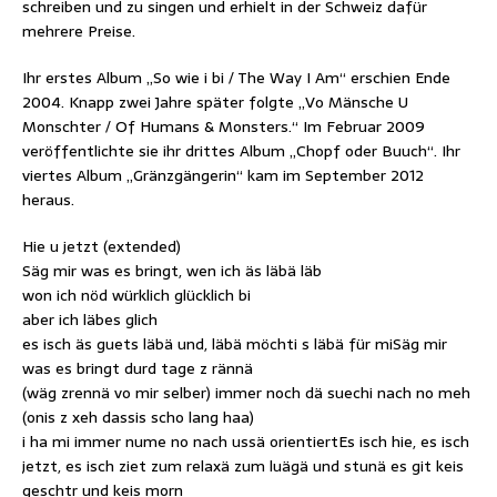
schreiben und zu singen und erhielt in der Schweiz dafür
mehrere Preise.
Ihr erstes Album „So wie i bi / The Way I Am“ erschien Ende
2004. Knapp zwei Jahre später folgte „Vo Mänsche U
Monschter / Of Humans & Monsters.“ Im Februar 2009
veröffentlichte sie ihr drittes Album „Chopf oder Buuch“. Ihr
viertes Album „Gränzgängerin“ kam im September 2012
heraus.
Hie u jetzt (extended)
Säg mir was es bringt, wen ich äs läbä läb
won ich nöd würklich glücklich bi
aber ich läbes glich
es isch äs guets läbä und, läbä möchti s läbä für miSäg mir
was es bringt durd tage z rännä
(wäg zrennä vo mir selber) immer noch dä suechi nach no meh
(onis z xeh dassis scho lang haa)
i ha mi immer nume no nach ussä orientiertEs isch hie, es isch
jetzt, es isch ziet zum relaxä zum luägä und stunä es git keis
geschtr und keis morn