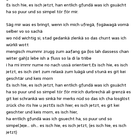
Es isch hie, es isch jetzt, han entlich gfundä was ich gsuächt
ha so puur und so simpel tör för mir.
Säg mir was es bringt, wenn ich mich ufregä, fogäwagä vomä
selber vo so sachä
wo nöd wichtig si, stad gedankä zlenkä so das chunt was ich
würkli wott
mengisch mummr zrugg zum aafang ga (los lah dassess chan
wiiter gah)z lebe ish a fluss so la di la triibe
i ha mi immr nume no nach ussä orientiert.Es isch hie, es isch
jetzt, es isch ziet zum relaxä zum luägä und stunä es git kei
geschtär und keis morn
Es isch hie, es isch jetzt, han entlich gfundä was ich gsuächt
ha so puur und so simpel tör för mir.ich durbrechä ali grenzä es
git kei schrankä wo sinkä hir merks nüd so das ich cha losglöst
zrück cho its hie u jeztEs isch hier, es isch jetzt, es git kei
geschter und keis morn, es isch hier,
ha entlich gfundä was ich gsuecht ha, so puur und so
simpel.Jeje… oh… es isch hie, es isch jetzt, (es isch hie, es isch
jetzt)