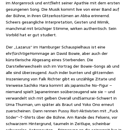
im Morgenrock und entflieht seiner Apathie mit dem ersten
gesungenen Song. Die Musik kommt live von einer Band auf
der Bühne, in ihren Glitzerkostümen an Abba erinnernd.
Scheers gesangliche Interpretation, Gesten und Mimik,
manchmal mit brüchiger Stimme, wirken authentisch. Sein
Vorbild hat er gut studiert.
Der „Lazarus“ im Hamburger Schauspielhaus ist eine
ehrfürchtigeHommage an David Bowie, aber auch der
künstlerische Abgesang eines Sterbenden. Die
Darstellerwechseln sich im Vortrag der Bowie-Songs ab und
alle sind überzeugend. Auch inder bunten und glitzernden
Inszenierung von Falk Richter gibt es unzählige Zitate und
Verweise.Sachiko Hara kommt als japanische No-Figur –
niemand spielt Japanerinnen soüberzeugend wie sie – und
verwandelt sich mit gelben Overall undSamurai-Schwert in
Uma Thurman, um später als Braut und Yoko Ono erneut
zuerscheinen. Dann rennen Pussy Riot-Aktivisten mit „Fuck
Söder“-T-Shirts über die Bühne. Am Rande des Felsens, vor
schwarzem Hintergrund, taumeln in Zeitlupe, scheinbar