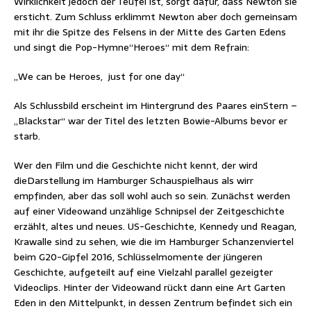
Wirklichkeit jedoch der Teufel ist, sorgt dafür, dass Newton sie
ersticht. Zum Schluss erklimmt Newton aber doch gemeinsam
mit ihr die Spitze des Felsens in der Mitte des Garten Edens
und singt die Pop-Hymne“Heroes“ mit dem Refrain:
„We can be Heroes, just for one day“
Als Schlussbild erscheint im Hintergrund des Paares einStern –
„Blackstar“ war der Titel des letzten Bowie-Albums bevor er
starb.
Wer den Film und die Geschichte nicht kennt, der wird
dieDarstellung im Hamburger Schauspielhaus als wirr
empfinden, aber das soll wohl auch so sein. Zunächst werden
auf einer Videowand unzählige Schnipsel der Zeitgeschichte
erzählt, altes und neues. US-Geschichte, Kennedy und Reagan,
Krawalle sind zu sehen, wie die im Hamburger Schanzenviertel
beim G20-Gipfel 2016, Schlüsselmomente der jüngeren
Geschichte, aufgeteilt auf eine Vielzahl parallel gezeigter
Videoclips. Hinter der Videowand rückt dann eine Art Garten
Eden in den Mittelpunkt, in dessen Zentrum befindet sich ein