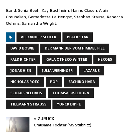
Band: Sonja Beeh, Kay Buchheim, Hanns Clasen, Alain
Croubalian, Bernadette La Hengst, Stephan Krause, Rebecca
Oehms, Samantha Wright.
ALEXANDER SCHEER
BLACK STAR
DAVID BOWIE
DER MANN DER VOM HIMMEL FIEL
FALK RICHTER
GALA OTHERO WINTER
HEROES
JONAS HIEN
JULIA WIENINGER
LAZARUS
NICHOLAS ROEG
POP
SACHIKO HARA
SCHAUSPIELHAUS
THOMSAL MELHORN
TILLMANN STRAUSS
YORCK DIPPE
ZURÜCK
Grausame Töchter (MS Stubnitz)