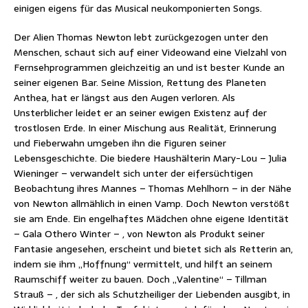
einigen eigens für das Musical neukomponierten Songs.
Der Alien Thomas Newton lebt zurückgezogen unter den
Menschen, schaut sich auf einer Videowand eine Vielzahl von
Fernsehprogrammen gleichzeitig an und ist bester Kunde an
seiner eigenen Bar. Seine Mission, Rettung des Planeten
Anthea, hat er längst aus den Augen verloren. Als
Unsterblicher leidet er an seiner ewigen Existenz auf der
trostlosen Erde. In einer Mischung aus Realität, Erinnerung
und Fieberwahn umgeben ihn die Figuren seiner
Lebensgeschichte. Die biedere Haushälterin Mary-Lou – Julia
Wieninger – verwandelt sich unter der eifersüchtigen
Beobachtung ihres Mannes – Thomas Mehlhorn – in der Nähe
von Newton allmählich in einen Vamp. Doch Newton verstößt
sie am Ende. Ein engelhaftes Mädchen ohne eigene Identität
– Gala Othero Winter – , von Newton als Produkt seiner
Fantasie angesehen, erscheint und bietet sich als Retterin an,
indem sie ihm „Hoffnung“ vermittelt, und hilft an seinem
Raumschiff weiter zu bauen. Doch „Valentine“ – Tillman
Strauß – , der sich als Schutzheiliger der Liebenden ausgibt, in