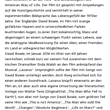
American Way of Life. Der Film ist gespickt mit Anspielungen
auf die Kunstgeschichte und vermittelt in seiner
experimentellen Bildsprache das Lebensgefühl der 1970er
Jahre. Der Engländer David Bowie, im Film mit orange
gefärbten Haaren und in unterschiedlichen Farben
leuchtenden Augen, zu jener Zeit kokainsüchtig, blass und
abgemagert an einem schwierigen Punkt seines Lebens, war
die androgyne Idealbesetzung für einen Alien, einen Fremden,
im Land er unbegrenzten Möglichkeiten.
David Bowie, im Januar 2016 im Alter von 69 Jahren
verstorben, schrieb kurz vor seinem Tod zusammen mit dem
irischen Dramatiker Enda Walsh an den Film anknüpfend das
Musical „Lazarus“. Ursprünglich sollte der Film mit Songs von
David Bowie unterlegt werden, doch Roeg entschied sich für
einen anderen Soundtrack. Lazarus knüpft einerseits an den
Film an, ist aber auch eine eigene Umsetzung der literarischen
Vorlage von Walter Tevis (Originaltitel: „The Man Who Fell to
Earth“), nun aber mit Songs von David Bowie, zum größten Teil
seine Hits wie „This is not America“, „The Man who sold the
World“, „Changes“,“Absolute Beginners“, „Life on Mars?“ und