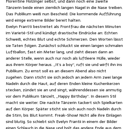
Florentine Holzinger selbst, und dann noch eine zweite
Tänzerin beide einen ziemlich langen Nagel in die Nase treiben.
Das Publikum weiß nun Bescheid: Die kommende Aufführung
wird einige extreme Bilder bereit halten.
Evelyn Frantti bestreitet als Frontfrau die nächsten Minuten
im Varieté-Stil und kündigt drastische Eindrücke an: Echten
Schweiß, echtes Blut und echte Schmerzen. Den Worten lässt
sie Taten folgen. Zunächst schluckt sie einen langen schmalen
Luftballon, fast ein Meter lang, und zieht diesen dann an
anderer Stelle, wenn auch nur noch als luftleere Hülle, wieder
aus ihrem Körper heraus. „It’s a boy“, ruft sie und wirft ihn ins
Publikum. Zu ernst soll es an diesem Abend also nicht
zugehen. Dann sticht sie sich jedoch an jedem Arm zwei lange
Nadeln durch die Haut, auf deren Enden kleine Kuchenkerzen
stecken, zündet sie an und singt, währenddessen sie anmutig
vor dem Publikum tänzelt, „Happy Birthday“. In diesem Stil
macht sie weiter. Die nackte Tänzerin tackert sich Spielkarten
auf den Körper. Später sticht sie sich auch noch Nadeln durch
die Stirn, bis Blut kommt. Freak-Show! Nicht alle ihre Einlagen
sind blutig. So schiebt sich Evelyn Frantii in einem der Bilder
einen Schlauch in die Nase und holt das andere Ende aus dem