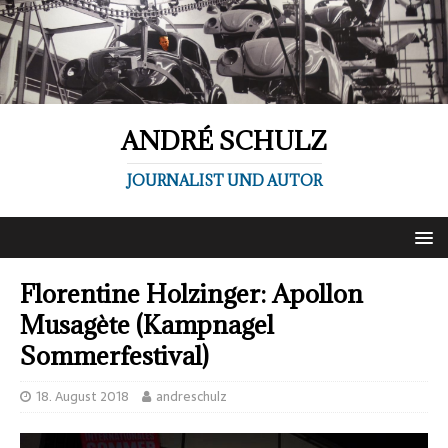
ANDRÉ SCHULZ
JOURNALIST UND AUTOR
Florentine Holzinger: Apollon
Musagète (Kampnagel
Sommerfestival)
18. August 2018
andreschulz