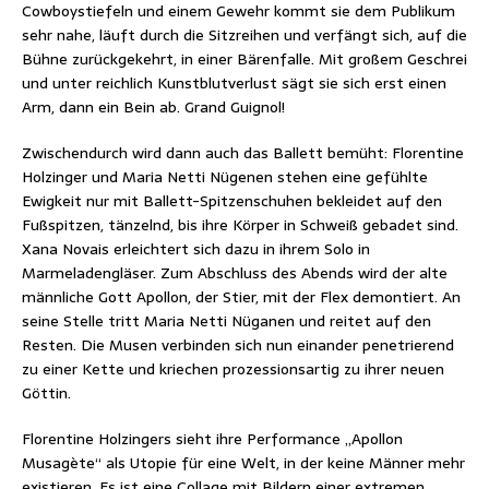
Cowboystiefeln und einem Gewehr kommt sie dem Publikum
sehr nahe, läuft durch die Sitzreihen und verfängt sich, auf die
Bühne zurückgekehrt, in einer Bärenfalle. Mit großem Geschrei
und unter reichlich Kunstblutverlust sägt sie sich erst einen
Arm, dann ein Bein ab. Grand Guignol!
Zwischendurch wird dann auch das Ballett bemüht: Florentine
Holzinger und Maria Netti Nügenen stehen eine gefühlte
Ewigkeit nur mit Ballett-Spitzenschuhen bekleidet auf den
Fußspitzen, tänzelnd, bis ihre Körper in Schweiß gebadet sind.
Xana Novais erleichtert sich dazu in ihrem Solo in
Marmeladengläser. Zum Abschluss des Abends wird der alte
männliche Gott Apollon, der Stier, mit der Flex demontiert. An
seine Stelle tritt Maria Netti Nüganen und reitet auf den
Resten. Die Musen verbinden sich nun einander penetrierend
zu einer Kette und kriechen prozessionsartig zu ihrer neuen
Göttin.
Florentine Holzingers sieht ihre Performance „Apollon
Musagète“ als Utopie für eine Welt, in der keine Männer mehr
existieren. Es ist eine Collage mit Bildern einer extremen