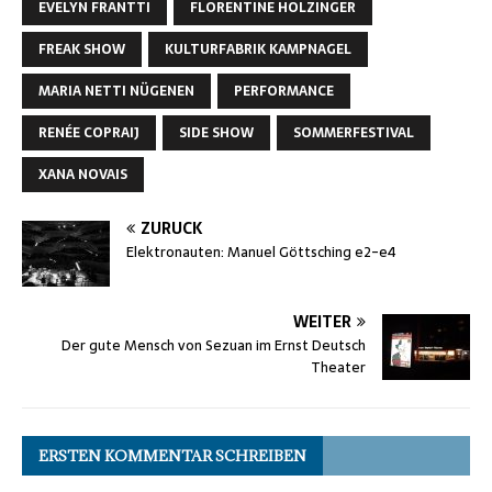
EVELYN FRANTTI
FLORENTINE HOLZINGER
FREAK SHOW
KULTURFABRIK KAMPNAGEL
MARIA NETTI NÜGENEN
PERFORMANCE
RENÉE COPRAIJ
SIDE SHOW
SOMMERFESTIVAL
XANA NOVAIS
ZURÜCK
Elektronauten: Manuel Göttsching e2-e4
WEITER
Der gute Mensch von Sezuan im Ernst Deutsch
Theater
ERSTEN KOMMENTAR SCHREIBEN