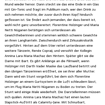
Mund wieder hervor. Dann steckt sie das eine Ende in ein Glas
mit Gin-Tonic und fragt im Publikum nach, wer den Drink zu
sich nehmen möchte, der zuvor durch ihren Kopf hindurch
geflossen ist. Sie findet auch jemanden, der dazu bereit ist,
wohl nicht ganz unvorbereitet. Florentine Holzinger und Maria
Netti Nüganen betätigen sich unterdessen als
Gewichtheberinnen und stemmen wirklich schwere Gewichte
an ihren Langhanteln. Zwischendurch wird Zirkusakrobatik
vorgeführt. Hinten auf dem Stier reitet unterdessen eine
weitere Tänzerin, Renée Copraij, und versohlt der Kollegin
Annina Lara Maria Machaz den Hintern. Später gibt sie die
Dame mit Bart. Es gibt Anklänge an die Filmwelt, wenn
Holzinger mit Darth Vader Maske das Laufband betritt und
den übrigen Tänzerinnen eröffnet, sie sei ihrer aller Mutter.
Dann wird ein Stunt vorgeführt, bei dem sich Florentine
Holzinger an einem Gurtsystem in die Luft schleudern lässt,
um im Flug Maria Netti Nüganen zu Boden zu treten. Der
Stunt wird einige Male wiederholt. Die Darstellerinnen müssen
sich quälen. Annina Lara Maria Machaz hat einen lauten
Slapstick-Auftritt als Calamity-Jane. Mit Schnurbart,