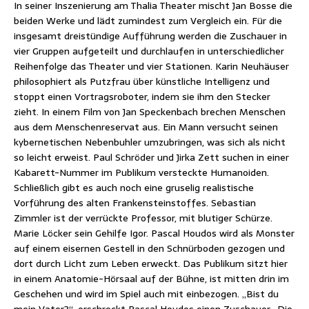
In seiner Inszenierung am Thalia Theater mischt Jan Bosse die
beiden Werke und lädt zumindest zum Vergleich ein. Für die
insgesamt dreistündige Aufführung werden die Zuschauer in
vier Gruppen aufgeteilt und durchlaufen in unterschiedlicher
Reihenfolge das Theater und vier Stationen. Karin Neuhäuser
philosophiert als Putzfrau über künstliche Intelligenz und
stoppt einen Vortragsroboter, indem sie ihm den Stecker
zieht. In einem Film von Jan Speckenbach brechen Menschen
aus dem Menschenreservat aus. Ein Mann versucht seinen
kybernetischen Nebenbuhler umzubringen, was sich als nicht
so leicht erweist. Paul Schröder und Jirka Zett suchen in einer
Kabarett-Nummer im Publikum versteckte Humanoiden.
Schließlich gibt es auch noch eine gruselig realistische
Vorführung des alten Frankensteinstoffes. Sebastian
Zimmler ist der verrückte Professor, mit blutiger Schürze.
Marie Löcker sein Gehilfe Igor. Pascal Houdos wird als Monster
auf einem eisernen Gestell in den Schnürboden gezogen und
dort durch Licht zum Leben erweckt. Das Publikum sitzt hier
in einem Anatomie-Hörsaal auf der Bühne, ist mitten drin im
Geschehen und wird im Spiel auch mit einbezogen. „Bist du
mein Vater?“, erschreckt Pascal Houdos einen Zuschauer. Die