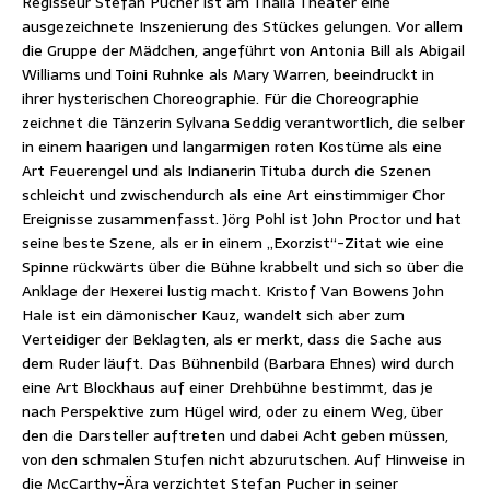
Regisseur Stefan Pucher ist am Thalia Theater eine
ausgezeichnete Inszenierung des Stückes gelungen. Vor allem
die Gruppe der Mädchen, angeführt von Antonia Bill als Abigail
Williams und Toini Ruhnke als Mary Warren, beeindruckt in
ihrer hysterischen Choreographie. Für die Choreographie
zeichnet die Tänzerin Sylvana Seddig verantwortlich, die selber
in einem haarigen und langarmigen roten Kostüme als eine
Art Feuerengel und als Indianerin Tituba durch die Szenen
schleicht und zwischendurch als eine Art einstimmiger Chor
Ereignisse zusammenfasst. Jörg Pohl ist John Proctor und hat
seine beste Szene, als er in einem „Exorzist“-Zitat wie eine
Spinne rückwärts über die Bühne krabbelt und sich so über die
Anklage der Hexerei lustig macht. Kristof Van Bowens John
Hale ist ein dämonischer Kauz, wandelt sich aber zum
Verteidiger der Beklagten, als er merkt, dass die Sache aus
dem Ruder läuft. Das Bühnenbild (Barbara Ehnes) wird durch
eine Art Blockhaus auf einer Drehbühne bestimmt, das je
nach Perspektive zum Hügel wird, oder zu einem Weg, über
den die Darsteller auftreten und dabei Acht geben müssen,
von den schmalen Stufen nicht abzurutschen. Auf Hinweise in
die McCarthy-Ära verzichtet Stefan Pucher in seiner