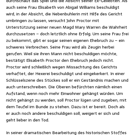
durchschaut das Spiel und die Absicht seiner Ex-Geliebten. Als
auch seine Frau Elisabeth von Abigail Williams beschuldigt
wird, in der Absicht, die Nebenbuhlerin mit Hilfe des Gericht
umbringen zu lassen, versucht John Proctor mit
Unterstützung seiner neuen Magd Mary Warren die Wahrheit
durchzusetzen – doch letztlich ohne Erfolg. Um seine Frau frei
zu bekommt, gibt er sogar seinen eigenen Ehebruch zu – ein
schweres Verbrechen. Seine Frau wird als Zeugin herbei
gerufen. Weil sie ihren Mann nicht beschuldigen möchte,
bestätigt Elisabeth Proctor den Ehebruch jedoch nicht.
Proctor wird schließlich wegen Missachtung des Gerichts
verhaftet, der Hexerei beschuldigt und eingekerkert. In einer
Schlüsselszene des Stückes soll er ein Geständnis machen und
auch unterschreiben. Die Oberen befürchten nämlich einen
Aufstand, wenn noch mehr Einwohner gehängt würden. Um
nicht gehängt zu werden, soll Proctor lügen und zugeben, mit
dem Teufel im Bunde zu stehen. Dazu ist er bereit. Doch als
er auch noch andere beschuldigen soll, weigert er sich und
geht lieber in den Tod.
In seiner dramatischen Bearbeitung des historischen Stoffes