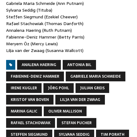
Gabriela Maria Schmeide (Ann Putnam)
Sylvana Seddig (Tituba)
Steffen Siegmund (Ezekiel Cheever)
Rafael Stachowiak (Thomas Danforth)
Annalena Haering (Ruth Putnam)
Fabienne-Deniz Hammer (Betty Parris)
Meryem Öz (Mercy Lewis)
Lilja van der Zwaag (Susanna Wallcott)
ANALENA HAERING
ANTONIA BIL
FABIENNE-DENIZ HAMMER
GABRIELE MARIA SCHMEIDE
IRENE KUGLER
JÖRG POHL
JULIAN GREIS
KRISTOF VAN BOVEN
LILJA VAN DER ZWAAG
MARINA GALIC
OLIVER MALLISON
RAFAEL STACHOWIAK
STEFAN PUCHER
STEFFEN SIEGMUND
SYLVANA SEDDIG
TIM PORATH