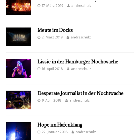
17. März 2019
andreschulz
Meute im Docks
2. März 2019
andreschulz
Lissie in der Hamburger Nochtwache
16. April 2018
andreschulz
Desperate Journalist in der Nochtwache
9. April 2018
andreschulz
Hope im Hafenklang
22. Januar 2018
andreschulz