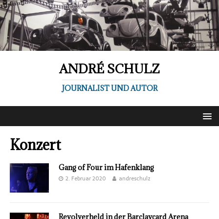
ANDRÉ SCHULZ
JOURNALIST UND AUTOR
Konzert
Gang of Four im Hafenklang
2. Februar 2020
andreschulz
Revolverheld in der Barclaycard Arena